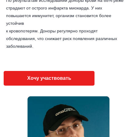
По результатам исследований доноры крови на 88% реже
страдают от острого инфаркта миокарда. У них
повышается иммунитет, организм становится более
устойчив
к кровопотерям. Доноры регулярно проходят
обследования, что снижает риск появления различных
заболеваний.
Хочу участвовать