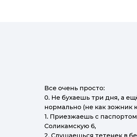
Миссия выполнена. Свои 45
предпринимательской ит-
отданы на благие цели.
Айтишники Екатеринбурга,
с вами донорства только на
присоединяйтесь.
Николай Адеев
Artsofte