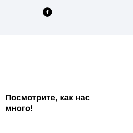
Все очень просто:
0. Не бухаешь три дня, а е
нормально (не как зожник к
1. Приезжаешь с паспортом
Соликамскую 6,
2. Слушаешься тетенек в б
вежливых и радостных,
3. Пьешь чай и жрешь пече
4. Отливаешь поллитра кро
5. Нелепо тупишь в пол/тел