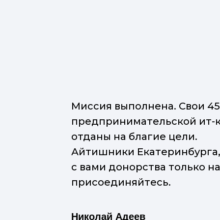
И сдали около 45 литров крови!
Сегодня Кнопка была донором крови.
Добровольно сдать кровь — значит
оказать реальную помощь тем, кто в ней
нуждается, и заработать +100 к карме. А
потом целый день улыбаться — дело-то
хорошее. Не подвиг, но что-то
героическое в этом есть. Слово
"донорство" происходит от латинского
donare — дарить (или донатить).
Получается, что сдавая кровь, мы
донатим тех, кому она нужна. И может
быть, даже спасаем человеческие жизни.
Для этого нужна всего одна
суперспособность — доброта.
Команда IT-компании Кнопка
Кнопка