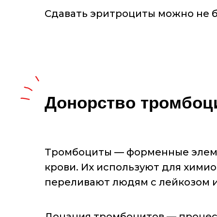
Сдавать эритроциты можно не бо
Донорство тромбоц
Тромбоциты — форменные элеме
крови. Их используют для химио
переливают людям с лейкозом 
Донация тромбоцитов — процесс