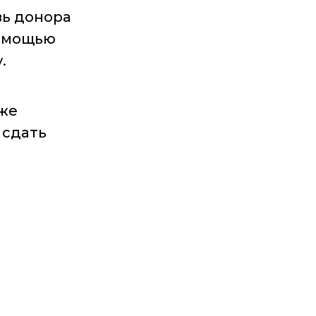
вь донора
помощью
.
иже
 сдать