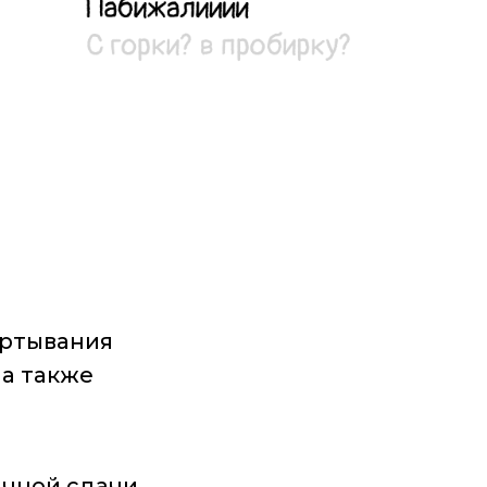
ёртывания
 а также
ычной сдачи