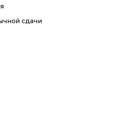
мя
бычной сдачи