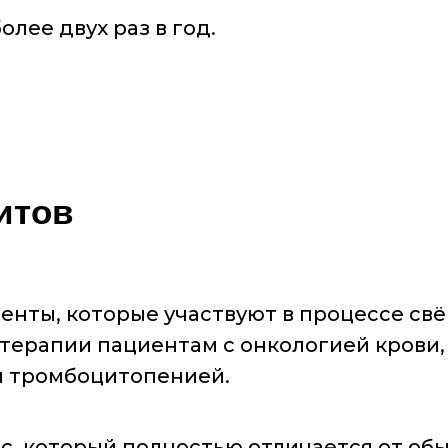
лее двух раз в год.
итов
нты, которые участвуют в процессе св
терапии пациентам с онкологией крови,
и тромбоцитопенией.
, который полностью отличается от об