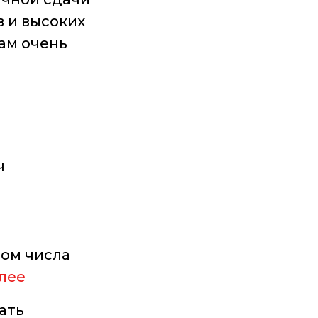
в и высоких
ам очень
ч
том числа
лее
ать